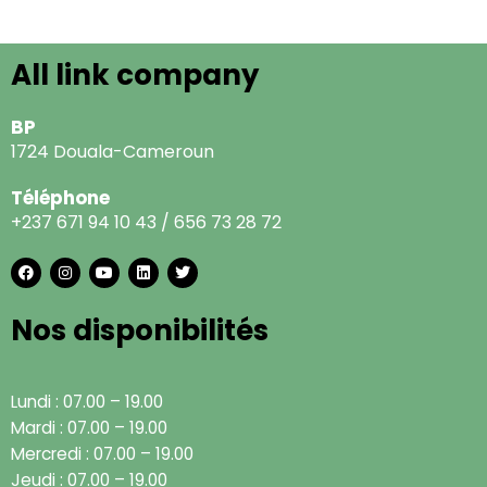
All link company
BP
1724 Douala-Cameroun
Téléphone
+237 671 94 10 43 / 656 73 28 72
F
I
Y
L
T
a
n
o
i
w
c
s
u
n
i
e
t
t
k
t
Nos disponibilités
b
a
u
e
t
o
g
b
d
e
o
r
e
i
r
k
a
n
m
Lundi : 07.00 – 19.00
Mardi : 07.00 – 19.00
Mercredi : 07.00 – 19.00
Jeudi : 07.00 – 19.00